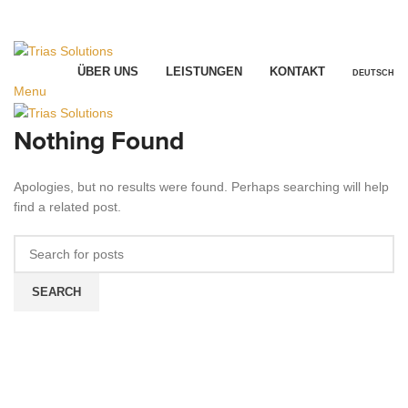
office@trias-solutions.li
|
+41 71 520 46 84
office@trias-solutions.li
|
+41 71 520 46 84
ÜBER UNS
LEISTUNGEN
KONTAKT
DEUTSCH
Menu
Nothing Found
Apologies, but no results were found. Perhaps searching will help
find a related post.
SEARCH