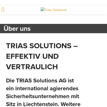
office@trias-solutions.li
|
+41 71 520 46 84
Über uns
TRIAS SOLUTIONS –
EFFEKTIV UND
VERTRAULICH
Die TRIAS Solutions AG ist
ein
international agierendes
Sicherheitsunternehmen
mit
Sitz in Liechtenstein. Weitere