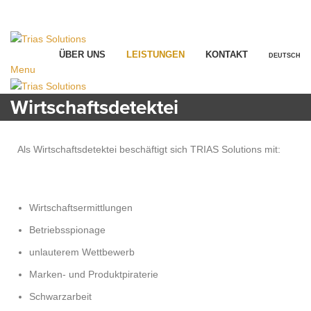
office@trias-solutions.li
|
+41 71 520 46 84
office@trias-solutions.li
|
+41 71 520 46 84
ÜBER UNS
LEISTUNGEN
KONTAKT
DEUTSCH
Menu
Wirtschaftsdetektei
Als Wirtschaftsdetektei beschäftigt sich TRIAS Solutions mit:
Wirtschaftsermittlungen
Betriebsspionage
unlauterem Wettbewerb
Marken- und Produktpiraterie
Schwarzarbeit