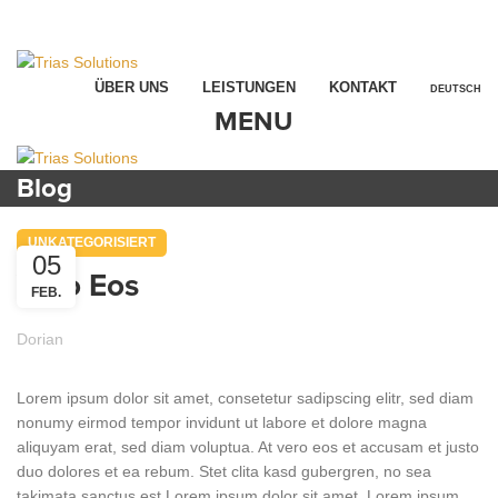
office@trias-solutions.li
|
+41 71 520 46 84
office@trias-solutions.li
|
+41 71 520 46 84
ÜBER UNS
LEISTUNGEN
KONTAKT
DEUTSCH
MENU
Blog
UNKATEGORISIERT
05
Vero Eos
FEB.
Dorian
Lorem ipsum dolor sit amet, consetetur sadipscing elitr, sed diam
nonumy eirmod tempor invidunt ut labore et dolore magna
aliquyam erat, sed diam voluptua. At vero eos et accusam et justo
duo dolores et ea rebum. Stet clita kasd gubergren, no sea
takimata sanctus est Lorem ipsum dolor sit amet. Lorem ipsum