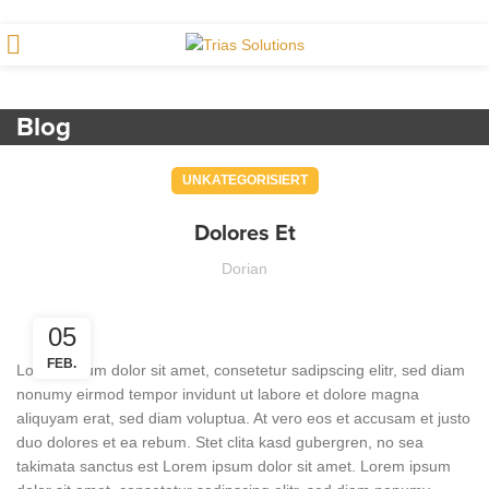
office@trias-solutions.li
|
+41 71 520 46 84
Blog
UNKATEGORISIERT
Dolores Et
Dorian
05
FEB.
Lorem ipsum dolor sit amet, consetetur sadipscing elitr, sed diam
nonumy eirmod tempor invidunt ut labore et dolore magna
aliquyam erat, sed diam voluptua. At vero eos et accusam et justo
duo dolores et ea rebum. Stet clita kasd gubergren, no sea
takimata sanctus est Lorem ipsum dolor sit amet. Lorem ipsum